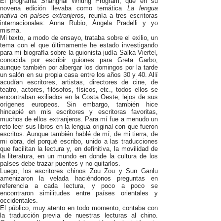
El programa Shanghai Writing Program, que en su
novena edición llevaba como temática
La lengua
nativa en países extranjeros,
reunía a tres escritoras
internacionales: Anna Rubio, Ángela Pradelli y yo
misma.
Mi texto, a modo de ensayo, trataba sobre el exilio, un
tema con el que últimamente he estado investigando
para mi biografía sobre la guionista judía Salka Viertel,
conocida por escribir guiones para Greta Garbo,
aunque también por albergar los domingos por la tarde
un salón en su propia casa entre los años 30 y 40. Allí
acudían escritores, artistas, directores de cine, de
teatro, actores, filósofos, físicos, etc., todos ellos se
encontraban exiliados en la Costa Oeste, lejos de sus
orígenes europeos. Sin embargo, también hice
hincapié en mis escritores y escritoras favoritas,
muchos de ellos extranjeros. Para mí fue a menudo un
reto leer sus libros en la lengua original con que fueron
escritos. Aunque también hablé de mí, de mi tierra, de
mi obra, del porqué escribo, unido a las traducciones
que facilitan la lectura y, en definitiva, la movilidad de
la literatura, en un mundo en donde la cultura de los
países debe trazar puentes y no quitarlos.
Luego, los escritores chinos Zou Zou y Sun Ganlu
amenizaron la velada haciéndonos preguntas en
referencia a cada lectura, y poco a poco se
encontraron similitudes entre países orientales y
occidentales.
El público, muy atento en todo momento, contaba con
la traducción previa de nuestras lecturas al chino.