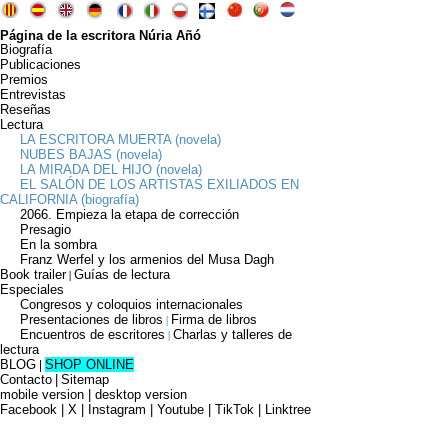
Página de la escritora Núria Añó
Biografía
Publicaciones
Premios
Entrevistas
Reseñas
Lectura
LA ESCRITORA MUERTA (novela)
NUBES BAJAS (novela)
LA MIRADA DEL HIJO (novela)
EL SALÓN DE LOS ARTISTAS EXILIADOS EN
CALIFORNIA (biografía)
2066. Empieza la etapa de corrección
Presagio
En la sombra
Franz Werfel y los armenios del Musa Dagh
Book trailer
Guías de lectura
|
Especiales
Congresos y coloquios internacionales
Presentaciones de libros
Firma de libros
|
Encuentros de escritores
Charlas y talleres de
|
lectura
BLOG
SHOP ONLINE
|
Contacto
|
Sitemap
mobile version
|
desktop version
Facebook | X | Instagram | Youtube | TikTok | Linktree