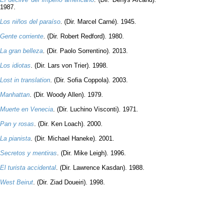
1987.
Los niños del paraíso
. (Dir. Marcel Carné). 1945.
Gente corriente
. (Dir. Robert Redford). 1980.
La gran belleza
. (Dir. Paolo Sorrentino). 2013.
Los idiotas
. (Dir. Lars von Trier). 1998.
Lost in translation
. (Dir. Sofia Coppola). 2003.
Manhattan
. (Dir. Woody Allen). 1979.
Muerte en Venecia
. (Dir. Luchino Visconti). 1971.
Pan y rosas
. (Dir. Ken Loach). 2000.
La pianista
. (Dir. Michael Haneke). 2001.
Secretos y mentiras
. (Dir. Mike Leigh). 1996.
El turista accidental
. (Dir. Lawrence Kasdan). 1988.
West Beirut
. (Dir. Ziad Doueiri). 1998.