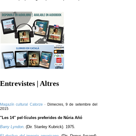
Entrevistes | Altres
Magazín cultural Catorze
· Dimecres, 9 de setembre del
2015
"Les 14" pel·lícules preferides de Núria Añó
Barry Lyndon
. (Dir. Stanley Kubrick). 1975.
El declive del imperio americano
. (Dir. Denys Arcand).