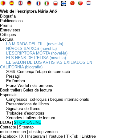
Web de l'escriptora Núria Añó
Biografia
Publicacions
Premis
Entrevistes
Crítiques
Lectura
LA MIRADA DEL FILL (novel·la)
NÚVOLS BAIXOS (novel·la)
L'ESCRIPTORA MORTA (novel·la)
ELS NENS DE L'ELISA (novel·la)
EL SALÓN DE LOS ARTISTAS EXILIADOS EN
CALIFORNIA (biografia)
2066. Comença l'etapa de correcció
Presagi
En l'ombra
Franz Werfel i els armenis
Book trailer
Guies de lectura
|
Especials
Congressos, col·loquis i beques internacionals
Presentacions de llibres
Signatura de llibres
Trobades d'escriptors
Xerrades i tallers de lectura
BLOG
SHOP ONLINE
|
Contacte
|
Sitemap
mobile version
|
desktop version
Facebook | X | Instagram | Youtube | TikTok | Linktree