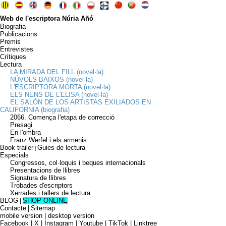
Web de l'escriptora Núria Añó
Biografia
Publicacions
Premis
Entrevistes
Crítiques
Lectura
LA MIRADA DEL FILL (novel·la)
NÚVOLS BAIXOS (novel·la)
L'ESCRIPTORA MORTA (novel·la)
ELS NENS DE L'ELISA (novel·la)
EL SALÓN DE LOS ARTISTAS EXILIADOS EN
CALIFORNIA (biografia)
2066. Comença l'etapa de correcció
Presagi
En l'ombra
Franz Werfel i els armenis
Book trailer
Guies de lectura
|
Especials
Congressos, col·loquis i beques internacionals
Presentacions de llibres
Signatura de llibres
Trobades d'escriptors
Xerrades i tallers de lectura
BLOG
SHOP ONLINE
|
Contacte
|
Sitemap
mobile version
|
desktop version
Facebook | X | Instagram | Youtube | TikTok | Linktree