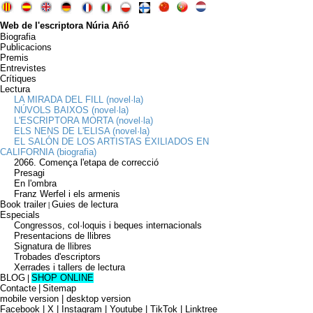
Web de l'escriptora Núria Añó
Biografia
Publicacions
Premis
Entrevistes
Crítiques
Lectura
LA MIRADA DEL FILL (novel·la)
NÚVOLS BAIXOS (novel·la)
L'ESCRIPTORA MORTA (novel·la)
ELS NENS DE L'ELISA (novel·la)
EL SALÓN DE LOS ARTISTAS EXILIADOS EN
CALIFORNIA (biografia)
2066. Comença l'etapa de correcció
Presagi
En l'ombra
Franz Werfel i els armenis
Book trailer
Guies de lectura
|
Especials
Congressos, col·loquis i beques internacionals
Presentacions de llibres
Signatura de llibres
Trobades d'escriptors
Xerrades i tallers de lectura
BLOG
SHOP ONLINE
|
Contacte
|
Sitemap
mobile version
|
desktop version
Facebook | X | Instagram | Youtube | TikTok | Linktree