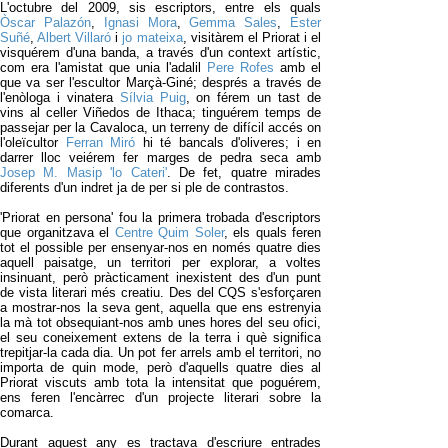
L'octubre del 2009, sis escriptors, entre els quals
Òscar Palazón
,
Ignasi Mora
,
Gemma Sales
,
Ester
Suñé
,
Albert Villaró
i
jo mateixa
, visitàrem el Priorat i el
visquérem d'una banda, a través d'un context artístic,
com era l'amistat que unia l'adalil
Pere Rofes
amb el
que va ser l'escultor Marçà-Giné; després a través de
l'enòloga i vinatera
Sílvia Puig
, on férem un tast de
vins al celler Viñedos de Ithaca; tinguérem temps de
passejar per la Cavaloca, un terreny de difícil accés on
l'oleïcultor
Ferran Miró
hi té bancals d'oliveres; i en
darrer lloc veiérem fer marges de pedra seca amb
Josep M. Masip 'lo Cateri'
. De fet, quatre mirades
diferents d'un indret ja de per si ple de contrastos.
'Priorat en persona' fou la primera trobada d'escriptors
que organitzava el
Centre Quim Soler
, els quals feren
tot el possible per ensenyar-nos en només quatre dies
aquell paisatge, un territori per explorar, a voltes
insinuant, però pràcticament inexistent des d'un punt
de vista literari més creatiu. Des del CQS s'esforçaren
a mostrar-nos la seva gent, aquella que ens estrenyia
la mà tot obsequiant-nos amb unes hores del seu ofici,
el seu coneixement extens de la terra i què significa
trepitjar-la cada dia. Un pot fer arrels amb el territori, no
importa de quin mode, però d'aquells quatre dies al
Priorat viscuts amb tota la intensitat que poguérem,
ens feren l'encàrrec d'un projecte literari sobre la
comarca.
Durant aquest any es tractava d'escriure entrades