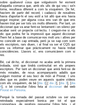
sobre qualsevol cosa que volguéssim fer esment
d'aquella comarca que, amb els ulls de qui veu i se'n
torna, resultava diferent a com la visquérem. De fet,
havíem de partir del record, i cadascú de nosaltres
havia d'aportar-hi el seu estil a tot allò que ens havia
pogut inspirar; per alguna cosa ens van dir que ens
havien triat per ser tots sis molts diferents. Per tant, un
diccionari que va anar fent-se lentament i en silenci per
acabar sent un projecte col·lectiu. I creguin-me si els
dic que podria fer la impressió que aquest diccionari
l'hem fet a base de comunicar-nos molt uns i altres per
no coincidir en cap entrada, però ja se sap com som
els escriptors, rars diuen, i al final va ser el CQS qui
ens va informar que pràcticament no havia trobat
coincidències. Llavors sí, ens comunicàrem com si
res.
Bé, cal dir-ho, el diccionari no acaba amb la primera
trobada, sinó que tindrà continuïtat en els propers
escriptors. Per tant un diccionari que anirà fent-se de
més mirades, de nous acompanyants adalils que
vulguin mostrar el seu bocí de món al Priorat. I uns
dies que es poden veure en aquests quatre vídeos
com els visquérem, de bé [
dia 1
],[
dia 2
], [
dia 3
], [
dia
4
], o bé consultar l'obra feta al
diccionari
del web
Priorat en Persona
.
Perquè la tornada del passat octubre va ser una
retrobada especialment bonica per tot el que
comportava, de rerafons presentar l'obra feta, i el