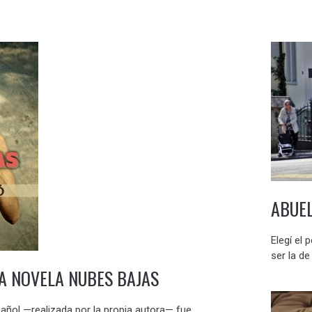
ABUEL
Elegí el 
ser la d
LA NOVELA NUBES BAJAS
pañol —realizada por la propia autora— fue