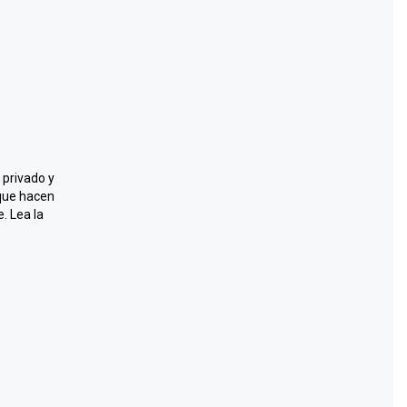
 privado y
que hacen
. Lea la