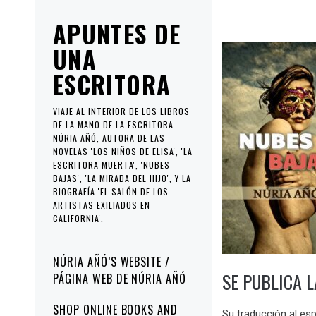
Ir
APUNTES DE
al
contenido
UNA
ESCRITORA
VIAJE AL INTERIOR DE LOS LIBROS
DE LA MANO DE LA ESCRITORA
NÚRIA AÑÓ, AUTORA DE LAS
NOVELAS 'LOS NIÑOS DE ELISA', 'LA
ESCRITORA MUERTA', 'NUBES
BAJAS', 'LA MIRADA DEL HIJO', Y LA
BIOGRAFÍA 'EL SALÓN DE LOS
ARTISTAS EXILIADOS EN
CALIFORNIA'.
Menú
NÚRIA AÑÓ’S WEBSITE /
principal
SE PUBLICA 
PÁGINA WEB DE NÚRIA AÑÓ
SHOP ONLINE BOOKS AND
Su traducción al es