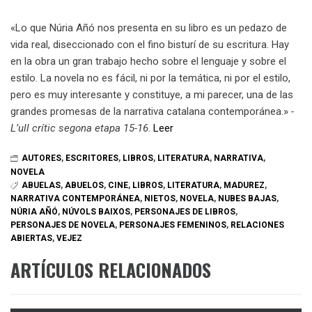
«Lo que Núria Añó nos presenta en su libro es un pedazo de
vida real, diseccionado con el fino bisturí de su escritura. Hay
en la obra un gran trabajo hecho sobre el lenguaje y sobre el
estilo. La novela no es fácil, ni por la temática, ni por el estilo,
pero es muy interesante y constituye, a mi parecer, una de las
grandes promesas de la narrativa catalana contemporánea.»
-
L’ull crític segona etapa 15-16
.
Leer
AUTORES
,
ESCRITORES
,
LIBROS
,
LITERATURA
,
NARRATIVA
,
NOVELA
ABUELAS
,
ABUELOS
,
CINE
,
LIBROS
,
LITERATURA
,
MADUREZ
,
NARRATIVA CONTEMPORÁNEA
,
NIETOS
,
NOVELA
,
NUBES BAJAS
,
NÚRIA AÑÓ
,
NÚVOLS BAIXOS
,
PERSONAJES DE LIBROS
,
PERSONAJES DE NOVELA
,
PERSONAJES FEMENINOS
,
RELACIONES
ABIERTAS
,
VEJEZ
ARTÍCULOS RELACIONADOS