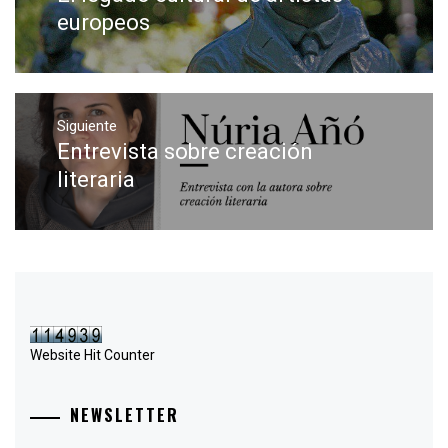
entradas
anterior:
europeos
Siguiente
Entrevista sobre creación
Entrada
siguiente:
literaria
Website Hit Counter
NEWSLETTER