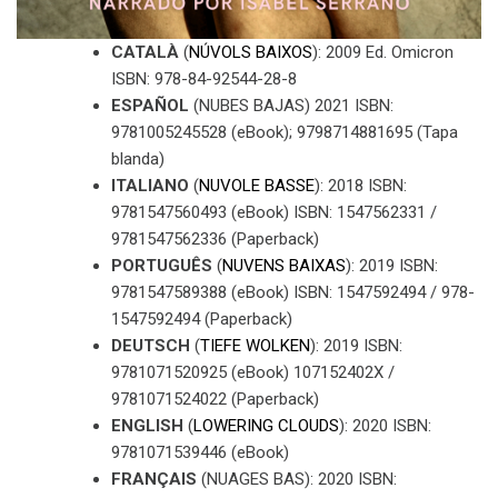
CATALÀ
(
NÚVOLS BAIXOS
): 2009 Ed. Omicron
ISBN: 978-84-92544-28-8
ESPAÑOL
(NUBES BAJAS) 2021 ISBN:
9781005245528 (eBook); 9798714881695 (Tapa
blanda)
ITALIANO
(
NUVOLE BASSE
): 2018 ISBN:
9781547560493 (eBook) ISBN: 1547562331 /
9781547562336 (Paperback)
PORTUGUÊS
(
NUVENS BAIXAS
): 2019 ISBN:
9781547589388 (eBook) ISBN: 1547592494 / 978-
1547592494 (Paperback)
DEUTSCH
(
TIEFE WOLKEN
): 2019 ISBN:
9781071520925 (eBook) 107152402X /
9781071524022 (Paperback)
ENGLISH
(
LOWERING CLOUDS
): 2020 ISBN:
9781071539446 (eBook)
FRANÇAIS
(NUAGES BAS): 2020 ISBN: