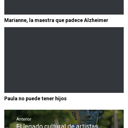
Marianne, la maestra que padece Alzheimer
Paula no puede tener hijos
Navegación
de
Anterior
El legado cultural de artistas
Entrada