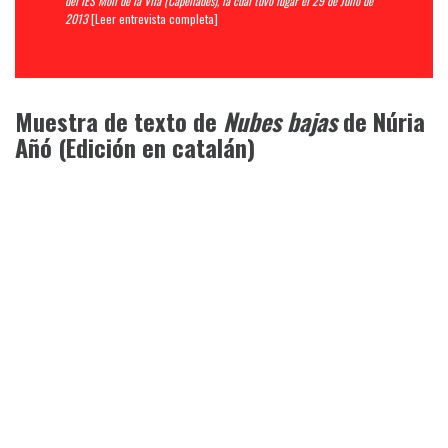
del IES Molí de la Vila (Capellades), la cual tuvo lugar el 29 de Julio de
2013
[
Leer entrevista completa
]
Muestra de texto de
Nubes bajas
de Núria
Añó (Edición en catalán)