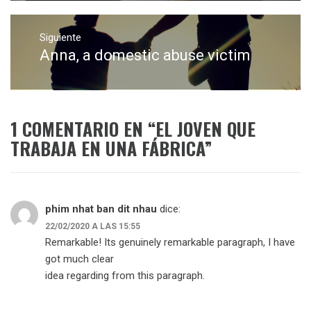
Siguiente
Anna, a domestic abuse victim
Entrada
siguiente:
1 COMENTARIO EN “
EL JOVEN QUE
TRABAJA EN UNA FÁBRICA
”
phim nhat ban dit nhau
dice:
22/02/2020 A LAS 15:55
Remarkable! Its genuinely remarkable paragraph, I have
got much clear
idea regarding from this paragraph.