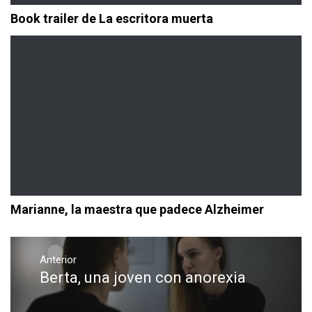
Book trailer de La escritora muerta
Marianne, la maestra que padece Alzheimer
Navegación
de
Anterior
Berta, una joven con anorexia
Entrada
entradas
anterior: