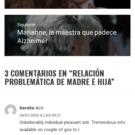
anterior:
Siguiente
Marianne, la maestra que padece
Entrada
siguiente:
Alzheimer
3 COMENTARIOS EN “
RELACIÓN
PROBLEMÁTICA DE MADRE E HIJA
”
baraita
dice:
06/01/2020 A LAS 09:21
Unbelievably individual pleasant site. Tremendous info
available on couple of gos to.|