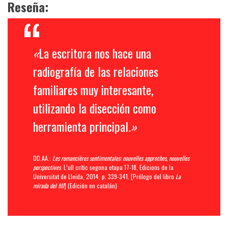
Reseña:
«
La escritora nos hace una
radiografía de las relaciones
familiares muy interesante,
utilizando la disección como
herramienta principal
.»
DD.AA.:
Les romancières sentimentales: nouvelles approches, nouvelles
perspectives
. L’ull crític segona etapa 17-18, Edicions de la
Universitat de Lleida, 2014, p. 339-341. [
Prólogo del libro
La
mirada del fill
] (Edición en catalán)