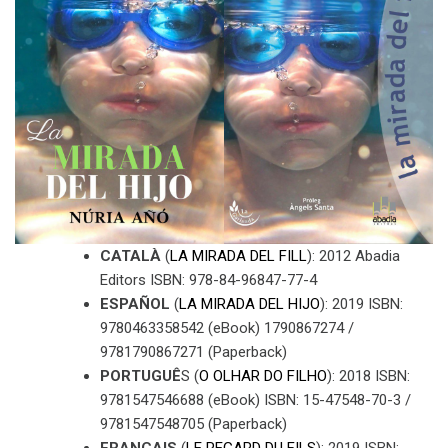
CATALÀ
(
LA MIRADA DEL FILL
): 2012 Abadia
Editors ISBN: 978-84-96847-77-4
ESPAÑOL
(
LA MIRADA DEL HIJO
): 2019 ISBN:
9780463358542 (eBook) 1790867274 /
9781790867271 (Paperback)
PORTUGUÊ
S (
O OLHAR DO FILHO
): 2018 ISBN:
9781547546688 (eBook) ISBN: 15-47548-70-3 /
9781547548705 (Paperback)