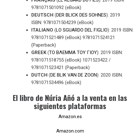
FRANÇAIS
(
LE REGARD DU FILS
): 2019 ISBN:
9781071501092 (eBook)
DEUTSCH
(
DER BLICK DES SOHNES
): 2019
ISBN: 9781071504239 (eBook)
ITALIANO
(
LO SGUARDO DEL FIGLIO
): 2019 ISBN:
9781071521489 (eBook) 9781071524121
(Paperback)
GREEK
(
ΤO ΒΛΕΜΜΑ ΤΟΥ ΓΙΟΥ
): 2019 ISBN:
9781071518755 (eBook) 1071523422 /
9781071523421 (Paperback)
DUTCH
(
DE BLIK VAN DE ZOON
): 2020 ISBN:
9781071534496 (eBook)
El libro de Núria Añó a la venta en las
siguientes plataformas
Amazon.es
Amazon.com