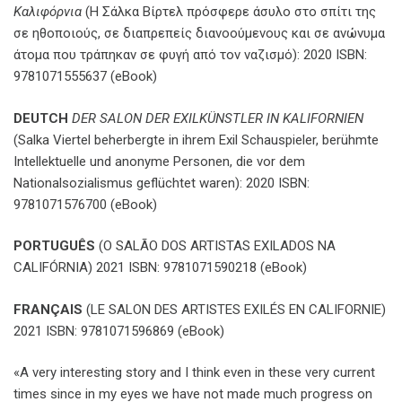
Καλιφόρνια
(Η Σάλκα Βίρτελ πρόσφερε άσυλο στο σπίτι της
σε ηθοποιούς, σε διαπρεπείς διανοούμενους και σε ανώνυμα
άτομα που τράπηκαν σε φυγή από τον ναζισμό): 2020 ISBN:
9781071555637 (eBook)
DEUTCH
DER SALON DER EXILKÜNSTLER IN KALIFORNIEN
(Salka Viertel beherbergte in ihrem Exil Schauspieler, berühmte
Intellektuelle und anonyme Personen, die vor dem
Nationalsozialismus geflüchtet waren): 2020 ISBN:
9781071576700 (eBook)
PORTUGUÊS
(O SALÃO DOS ARTISTAS EXILADOS NA
CALIFÓRNIA) 2021 ISBN: 9781071590218 (eBook)
FRANÇAIS
(LE SALON DES ARTISTES EXILÉS EN CALIFORNIE)
2021 ISBN: 9781071596869 (eBook)
«A very interesting story and I think even in these very current
times since in my eyes we have not made much progress on