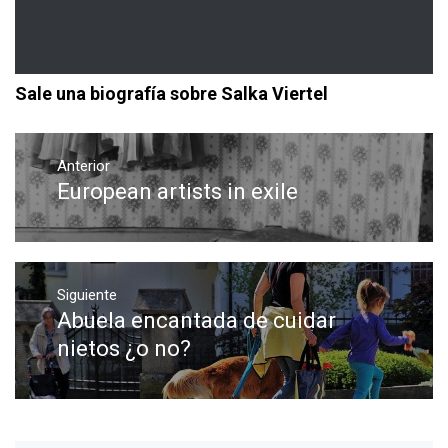
Sale una biografía sobre Salka Viertel
Navegación
de
Anterior
European artists in exile
Entrada
entradas
anterior:
Siguiente
Abuela encantada de cuidar
Entrada
siguiente:
nietos ¿o no?