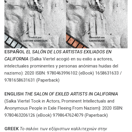
ESPAÑOL
EL SALÓN DE LOS ARTISTAS EXILIADOS EN
CALIFORNIA
(Salka Viertel acogió en su exilio a actores,
intelectuales prominentes y personas anónimas huidas del
nazismo): 2020 ISBN: 9780463996102 (eBook) 1658631633 /
9781658631631 (Paperback)
ENGLISH
THE SALON OF EXILED ARTISTS IN CALIFORNIA
(Salka Viertel Took in Actors, Prominent Intellectuals and
Anonymous People in Exile Fleeing From Nazism
)
: 2020 ISBN:
9780463206126 (eBook) 9798647624079 (Paperback)
GREEK
Το σαλόνι των εξόριστων καλλιτεχνών στην