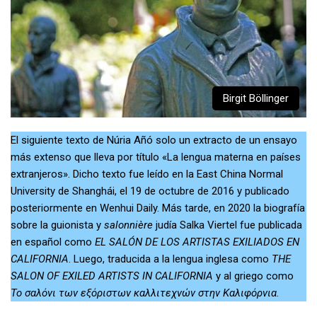
Birgit Böllinger
El siguiente texto de
Núria Añó
solo un extracto de un ensayo
más extenso que lleva por título «La lengua materna en países
extranjeros». Dicho texto fue leído en la East China Normal
University de Shanghái, el 19 de octubre de 2016 y publicado
posteriormente en Wenhui Daily. Más tarde, en 2020 la biografía
sobre la guionista y
salonnière
judía Salka Viertel fue publicada
en español como
EL SALÓN DE LOS ARTISTAS EXILIADOS EN
CALIFORNIA
. Luego, traducida a la lengua inglesa como
T
HE
SALON OF EXILED ARTISTS IN CALIFORNIA
y al griego como
Το σαλόνι των εξόριστων καλλιτεχνών στην Καλιφόρνια
.