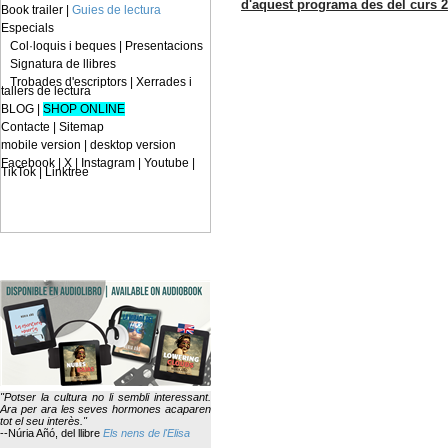
d'aquest programa des del curs 
Book trailer
|
Guies de lectura
Especials
Col·loquis i beques
|
Presentacions
Signatura de llibres
Trobades d'escriptors
|
Xerrades i
tallers de lectura
BLOG
|
SHOP ONLINE
Contacte
|
Sitemap
mobile version
|
desktop version
Facebook | X | Instagram | Youtube |
TikTok | Linktree
"Potser la cultura no li sembli interessant.
Ara per ara les seves hormones acaparen
tot el seu interès."
--Núria Añó,
del llibre
Els nens de l'Elisa