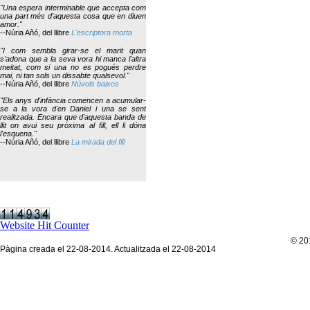
"Una espera interminable que accepta com
una part més d'aquesta cosa que en diuen
amor."
--Núria Añó, del llibre
L'escriptora morta
"I com sembla girar-se el marit quan
s'adona que a la seva vora hi manca l'altra
meitat, com si una no es pogués perdre
mai, ni tan sols un dissabte qualsevol."
--Núria Añó, del llibre
Núvols baixos
"Els anys d'infància comencen a acumular-
se a la vora d'en Daniel i una se sent
realitzada. Encara que d'aquesta banda de
llit on avui seu pròxima al fill, ell li dóna
l'esquena."
--Núria Añó, del llibre
La mirada del fill
Website Hit Counter
© 201
Pàgina creada el 22-08-2014. Actualitzada el 22-08-2014