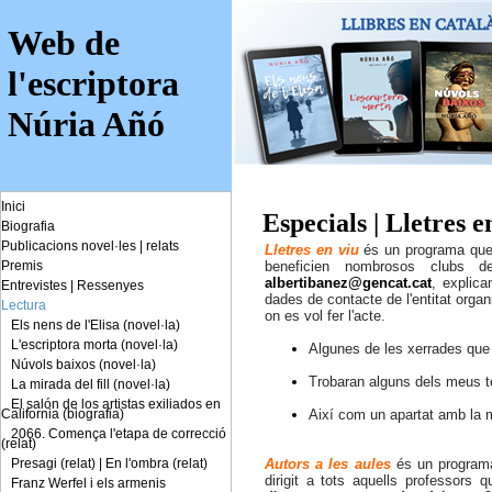
Web de
l'escriptora
Núria Añó
Inici
Especials | Lletres e
Biografia
Publicacions novel·les
|
relats
Lletres en viu
és un programa que a
Premis
beneficien nombrosos clubs de
albertibanez@gencat.cat
, explica
Entrevistes
|
Ressenyes
dades de contacte de l'entitat organi
Lectura
on es vol fer l'acte.
Els nens de l'Elisa (novel·la)
L'escriptora morta (novel·la)
Algunes de les xerrades que
Núvols baixos (novel·la)
Trobaran alguns dels meus t
La mirada del fill (novel·la)
El salón de los artistas exiliados en
California (biografia)
Així com un apartat amb la
2066. Comença l'etapa de correcció
(relat)
Presagi (relat)
|
En l'ombra (relat)
Autors a les aules
és un programa
dirigit a tots aquells professors 
Franz Werfel i els armenis