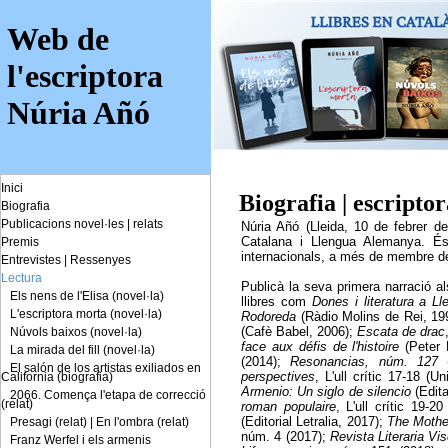
Web de
l'escriptora
Núria Añó
Inici
Biografia | escripto
Biografia
Publicacions novel·les
|
relats
Núria Añó (Lleida, 10 de febrer de
Catalana i Llengua Alemanya. És 
Premis
internacionals, a més de membre del
Entrevistes
|
Ressenyes
Lectura
Publicà la seva primera narració a
Els nens de l'Elisa (novel·la)
llibres com
Dones i literatura a Ll
L'escriptora morta (novel·la)
Rodoreda
(Ràdio Molins de Rei, 19
(Cafè Babel, 2006);
Escata de drac
Núvols baixos (novel·la)
face aux défis de l'histoire
(Peter 
La mirada del fill (novel·la)
(2014);
Resonancias, núm. 127
(
El salón de los artistas exiliados en
perspectives
, L'ull crític 17-18 (U
California (biografia)
Armenio: Un siglo de silencio
(Edita
2066. Comença l'etapa de correcció
(relat)
roman populaire
, L'ull crític 19-2
(Editorial Letralia, 2017);
The Mothe
Presagi (relat)
|
En l'ombra (relat)
núm. 4 (2017);
Revista Literaria Vis
Franz Werfel i els armenis