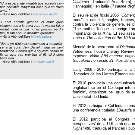
Califórnia
. Traducció Ana Brum); 
"Una espera interminable que accepta com
Hannequin) i en italià (
Il salone degli
una part més d'aquesta cosa que en diuen
amor."
--Núria Añó, del llibre
L'escriptora morta
El seu relat de ficció
2066. Comença
traduït al castellà, anglès, francè
"I com sembla girar-se el marit quan
contra la violència de gènere, es 
s'adona que a la seva vora hi manca l'altra
"The mother Tongue in foreign Lan
meitat, com si una no es pogués perdre
mai, ni tan sols un dissabte qualsevol."
importants de la Xina. El seu ass
--Núria Añó, del llibre
Núvols baixos
xinès a
The collection of the 10th 
"Els anys d'infància comencen a acumular-
Menció de la seva obra al
Dictionn
se a la vora d'en Daniel i una se sent
realitzada. Encara que d'aquesta banda de
Wilderness House Literary Review,
llit on avui seu pròxima al fill, ell li dóna
exposen:
Núria Añó escreve origin
l'esquena."
Barcelona no século 21. Aos 38 anos
--Núria Añó, del llibre
La mirada del fill
L'any 2009 i 2010 participa a la 1
'Jornades de les Lletres Ebrenques'
El 2010 pronuncia una comunicació 
englobant-se en el Col·loqui inte
féminin'
, organitzat pel grup de r
Universitat de Lleida.
El 2012 participa al Col·loqui inter
una conferència titulada:
L'Àustria p
El 2012 participa al Congrés i
perspectives'
de la UdL amb una int
Highsmith
, traduïda al francès i pu