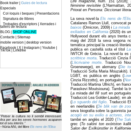
Life magazine
, núm. 151 (2018);
Book trailer
|
Guies de lectura
féminine revisitée
(L'Harmattan, 2
Especials
Priorat en Persona: Diccionari literar
Col·loquis i beques
|
Presentacions
La seva novel·la
Els nens de l'Eli
Signatura de llibres
Catalanes Ramon Llull, convocat pe
Trobades d'escriptors
|
Xerrades i
tallers de lectura
baixos
(Omicron, 2009) i
La mirada d
exiliados en California
(2020) és una
BLOG
|
SHOP ONLINE
Hollywood durant els anys trenta c
Contacte
|
Sitemap
maig del 2018 la seva segona no
mobile version
|
desktop version
temàtica principal la creació literàri
Facebook | X | Instagram | Youtube |
publica en castellà sota el títol
La
TikTok | Linktree
IWTCR de Grècia. La novel·la es p
scrittrice morta
. Traducció Cinzia 
(
L'écrivaine morte
. Traducció Nou
Groenewege), en alemany (
Die to
Traducció Sofia Maria Mouzakiti). 
LGBT, es publica en anglès (
Low
Cinzia Rizzotto), en portuguès (
Nuv
Traducció Martina Ullrich), en franc
Paraskevi Moutsiouna). També la trad
La mirada del fill
surt en portuguès
Traducció Lea Golder-Laude); en a
(
Lo sguardo del figlio
. Traducció El
en neerlandès (
De blik van de zoo
seva biografia sobre la guionista ju
acogió en su exilio a actores, in
"Potser la cultura no li sembli interessant.
també en anglès el 2020 (
The Salo
Ara per ara les seves hormones acaparen
tot el seu interès."
grec (
To salóni ton exóriston kalli
--Núria Añó,
del llibre
Els nens de l'Elisa
Salon der Exilkünstler in Kalifornie