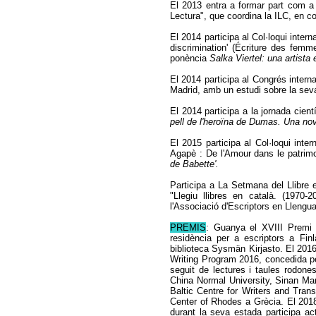
El 2013 entra a formar part com a 
Lectura", que coordina la ILC, en c
El 2014 participa al Col·loqui inter
discrimination'
(Écriture des femmes
ponència
Salka Viertel: una artista
El 2014 participa al Congrés intern
Madrid, amb un estudi sobre la seva
El 2014 participa a la jornada cient
pell de l'heroïna de Dumas. Una no
El 2015 participa al Col·loqui inte
Agapè : De l'Amour dans le patrimoin
de Babette'.
Participa a
La Setmana del Llibre 
"Llegiu llibres en català. (197
l'Associació d'Escriptors en Llengu
PREMIS
: Guanya el XVIII Premi
residència per a escriptors
a Finlà
biblioteca Sysmän Kirjasto. El 201
Writing Program 2016, concedida per
seguit de lectures i taules rodon
China Normal University, Sinan Man
Baltic Centre for Writers and Trans
Center of Rhodes a Grècia. El 201
durant la seva estada participa ac