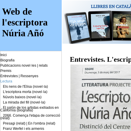
Web de
l'escriptora
Núria Añó
Inici
Entrevistes. L'escr
Biografia
Publicacions novel·les
|
relats
Premis
Entrevistes
|
Ressenyes
Lectura
Els nens de l'Elisa (novel·la)
L'escriptora morta (novel·la)
Núvols baixos (novel·la)
La mirada del fill (novel·la)
El salón de los artistas exiliados en
California (biografia)
2066. Comença l'etapa de correcció
(relat)
Presagi (relat)
|
En l'ombra (relat)
Franz Werfel i els armenis