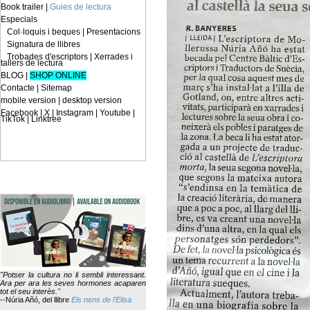
Book trailer
|
Guies de lectura
Especials
Col·loquis i beques
|
Presentacions
Signatura de llibres
Trobades d'escriptors
|
Xerrades i
tallers de lectura
BLOG
|
SHOP ONLINE
Contacte
|
Sitemap
mobile version
|
desktop version
Facebook | X | Instagram | Youtube |
TikTok | Linktree
"Potser la cultura no li sembli interessant.
Ara per ara les seves hormones acaparen
tot el seu interès."
--Núria Añó,
del llibre
Els nens de l'Elisa