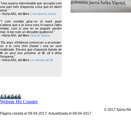
"Una espera interminable que accepta com
una part més d'aquesta cosa que en diuen
amor."
--Núria Añó, del llibre
L'escriptora morta
"I com sembla girar-se el marit quan
s'adona que a la seva vora hi manca l'altra
meitat, com si una no es pogués perdre
mai, ni tan sols un dissabte qualsevol."
--Núria Añó, del llibre
Núvols baixos
"Els anys d'infància comencen a acumular-
se a la vora d'en Daniel i una se sent
realitzada. Encara que d'aquesta banda de
llit on avui seu pròxima al fill, ell li dóna
l'esquena."
--Núria Añó, del llibre
La mirada del fill
Website Hit Counter
© 2017 Núria Añó.
Pàgina creada el 09-04-2017. Actualitzada el 09-04-2017