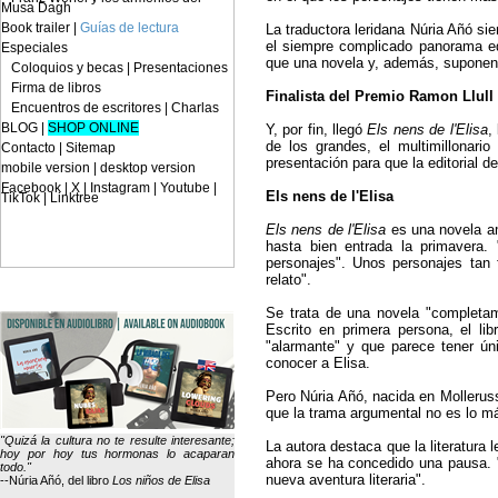
Musa Dagh
Book trailer
|
Guías de lectura
La traductora leridana Núria Añó si
el siempre complicado panorama edi
Especiales
que una novela y, además, suponen u
Coloquios y becas
|
Presentaciones
Firma de libros
Finalista del Premio Ramon Llull
Encuentros de escritores
|
Charlas
BLOG
|
SHOP ONLINE
Y, por fin, llegó
Els nens de l'Elisa
,
de los grandes, el multimillonario
Contacto
|
Sitemap
presentación para que la editorial 
mobile version
|
desktop version
Facebook | X | Instagram | Youtube |
Els nens de l'Elisa
TikTok | Linktree
Els nens de l'Elisa
es una novela amb
hasta bien entrada la primavera. 
personajes". Unos personajes tan f
relato".
Se trata de una novela "completam
Escrito en primera persona, el li
"alarmante" y que parece tener ún
conocer a Elisa.
Pero Núria Añó, nacida en Mollerus
que la trama argumental no es lo má
"Quizá la cultura no te resulte interesante;
La autora destaca que la literatura l
hoy por hoy tus hormonas lo acaparan
ahora se ha concedido una pausa. "
todo."
nueva aventura literaria".
--Núria Añó, del libro
Los niños de Elisa