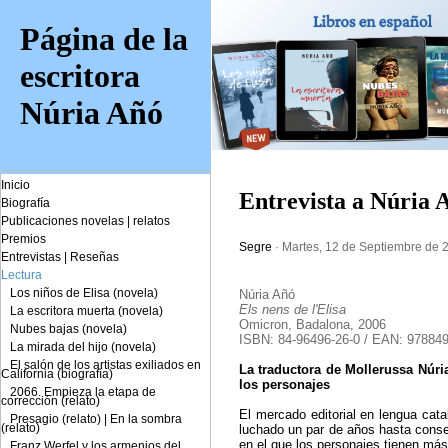
Página de la
escritora
Núria Añó
Inicio
Entrevista a Núria A
Biografía
Publicaciones novelas
|
relatos
Premios
Segre
· Martes, 12 de Septiembre de 
Entrevistas
|
Reseñas
Lectura
Los niños de Elisa (novela)
Núria Añó
Els nens de l'Elisa
La escritora muerta (novela)
Omicron, Badalona, 2006
Nubes bajas (novela)
ISBN: 84-96496-26-0 / EAN: 97884
La mirada del hijo (novela)
El salón de los artistas exiliados en
La traductora de Mollerussa Núri
California (biografía)
los personajes
2066. Empieza la etapa de
corrección (relato)
El mercado editorial en lengua cat
Presagio (relato)
|
En la sombra
(relato)
luchado un par de años hasta consegu
en el que los personajes tienen más
Franz Werfel y los armenios del