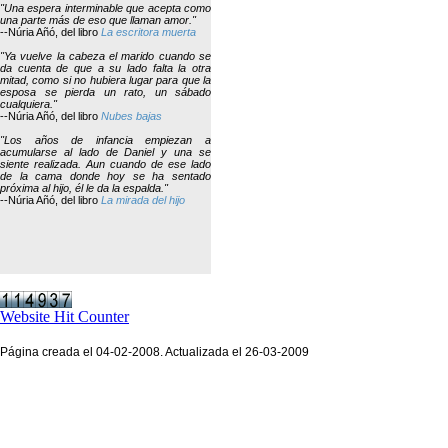
"Una espera interminable que acepta como
una parte más de eso que llaman amor."
--Núria Añó, del libro
La escritora muerta
"Ya vuelve la cabeza el marido cuando se
da cuenta de que a su lado falta la otra
mitad, como si no hubiera lugar para que la
esposa se pierda un rato, un sábado
cualquiera."
--Núria Añó, del libro
Nubes bajas
"Los años de infancia empiezan a
acumularse al lado de Daniel y una se
siente realizada. Aun cuando de ese lado
de la cama donde hoy se ha sentado
próxima al hijo, él le da la espalda."
--Núria Añó, del libro
La mirada del hijo
Website Hit Counter
Página creada el 04-02-2008. Actualizada el 26-03-2009