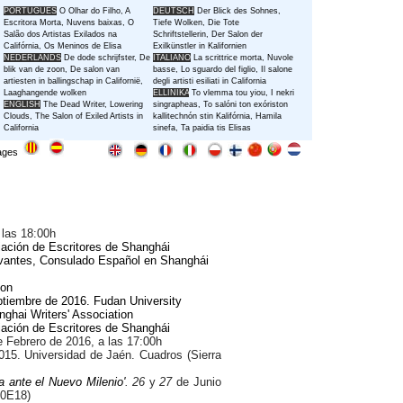
PORTUGUÊS
O Olhar do Filho
,
A
DEUTSCH
Der Blick des Sohnes
,
Escritora Morta
,
Nuvens baixas
,
O
Tiefe Wolken,
Die Tote
Salão dos Artistas Exilados na
Schriftstellerin
,
Der Salon der
Califórnia
, Os Meninos de Elisa
Exilkünstler in Kalifornien
NEDERLANDS
De dode schrijfster
,
De
ITALIANO
La scrittrice morta
,
Nuvole
blik van de zoon
,
De salon van
basse
,
Lo sguardo del figlio
,
Il salone
artiesten in ballingschap in Californië
,
degli artisti esiliati in California
Laaghangende wolken
ELLINIKA
To vlemma tou yiou, I nekri
ENGLISH
The Dead Writer, Lowering
singrapheas, To salóni ton exóriston
Clouds,
The Salon of Exiled Artists in
kallitechnón stin Kalifórnia, Hamila
California
sinefa
, Ta paidia tis Elisas
ages
 las 18:00h
iación de Escritores de Shanghái
ervantes, Consulado Español en Shanghái
ion
ptiembre de 2016. Fudan University
ghai Writers' Association
iación de Escritores de Shanghái
 Febrero de 2016, a las 17:00h
015. Universidad de Jaén. Cuadros (Sierra
a ante el Nuevo Milenio'
. 26
y
27
de Junio
 0E18)