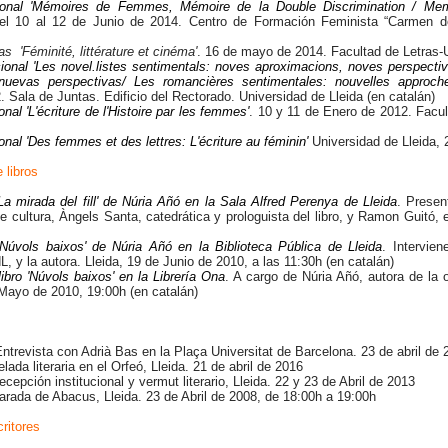
tional 'Mémoires de Femmes, Mémoire de la Double Discrimination / Me
el 10 al 12 de Junio de 2014. Centro de Formación Feminista “Carmen de
as 'Féminité, littérature et cinéma'
. 16 de mayo de 2014. Facultad de Letras-
ional 'Les novel.listes sentimentals: noves aproximacions, noves perspecti
nuevas perspectivas/ Les romancières sentimentales: nouvelles approche
 Sala de Juntas. Edificio del Rectorado. Universidad de Lleida (en catalán)
nal 'L'écriture de l'Histoire par les femmes'
. 10 y 11 de Enero de 2012. Facu
onal 'Des femmes et des lettres: L'écriture au féminin'
Universidad de Lleida, 
 libros
La mirada del fill' de Núria Añó en la Sala Alfred Perenya de Lleida
. Presen
e cultura, Àngels Santa, catedrática y prologuista del libro, y Ramon Guitó, e
Núvols baixos' de Núria Añó en la Biblioteca Pública de Lleida
. Intervie
, y la autora. Lleida, 19 de Junio de 2010, a las 11:30h (en catalán)
ibro 'Núvols baixos' en la Librería Ona
. A cargo de Núria Añó, autora de la o
Mayo de 2010, 19:00h (en catalán)
Entrevista con Adrià Bas en la Plaça Universitat de Barcelona. 23 de abril de 
elada literaria en el Orfeó, Lleida. 21 de abril de 2016
ecepción institucional y vermut literario, Lleida. 22 y 23 de Abril de 2013
rada de Abacus, Lleida. 23 de Abril de 2008, de 18:00h a 19:00h
ritores