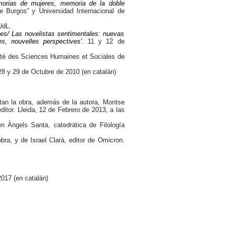
morias de mujeres, memoria de la doble
 Burgos” y Universidad Internacional de
UdL.
ves/ Las novelistas sentimentales: nuevas
s, nouvelles perspectives'
. 11 y 12 de
lté des Sciences Humaines et Sociales de
28 y 29 de Octubre de 2010 (en catalán)
tan la obra, además de la autora, Montse
ditor. Lleida, 12 de Febrero de 2013, a las
nen Àngels Santa, catedrática de Filología
bra, y de Israel Clarà, editor de Omicron.
2017 (en catalán)