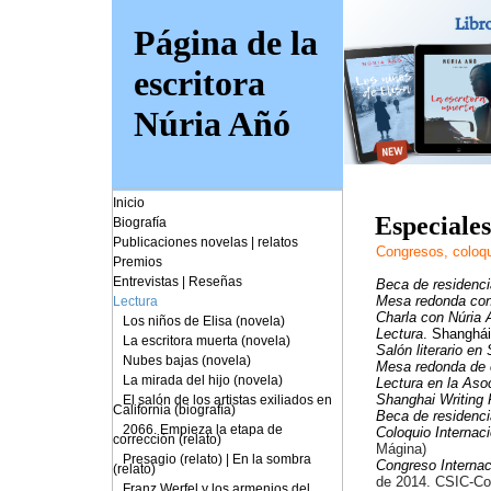
Página de la
escritora
Núria Añó
Inicio
Especiales
Biografía
Publicaciones novelas
|
relatos
Congresos, coloqu
Premios
Entrevistas
|
Reseñas
Beca de residenci
Mesa redonda con 
Lectura
Charla con Núria A
Los niños de Elisa (novela)
Lectura
. Shanghái
La escritora muerta (novela)
Salón literario en
Nubes bajas (novela)
Mesa redonda de e
La mirada del hijo (novela)
Lectura en la Aso
Shanghai Writing 
El salón de los artistas exiliados en
California (biografía)
Beca de residenci
2066. Empieza la etapa de
Coloquio Internaci
corrección (relato)
Mágina)
Presagio (relato)
|
En la sombra
Congreso Internaci
(relato)
de 2014. CSIC-Con
Franz Werfel y los armenios del