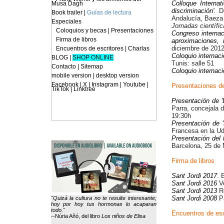
Colloque Interna
Musa Dagh
discriminación'
.
D
Book trailer
|
Guías de lectura
Andalucía, Baeza
Especiales
Jornadas científic
Coloquios y becas
|
Presentaciones
Congreso internac
Firma de libros
aproximaciones, 
diciembre de 2012.
Encuentros de escritores
|
Charlas
Coloquio internacio
BLOG
|
SHOP ONLINE
Tunis: salle 51
Contacto
|
Sitemap
Coloquio internaci
mobile version
|
desktop version
Facebook | X | Instagram | Youtube |
Presentaciones de
TikTok | Linktree
Presentación de '
Parra, concejala d
19:30h
Presentación de '
Francesa en la UdL
Presentación del l
Barcelona, 25 de 
Firma de libros
Sant Jordi 2017
. 
Sant Jordi 2016
V
Sant Jordi 2013
R
Sant Jordi 2008
Pa
"Quizá la cultura no te resulte interesante;
hoy por hoy tus hormonas lo acaparan
todo."
Encuentros de esc
--Núria Añó, del libro
Los niños de Elisa