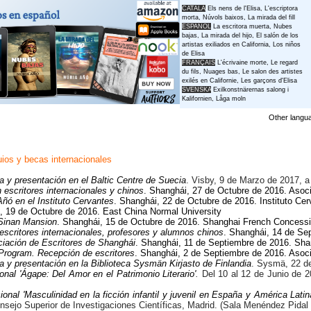
CATALÀ
Els nens de l'Elisa, L'escriptora
morta, Núvols baixos, La mirada del fill
ESPAÑOL
La escritora muerta
, Nubes
bajas,
La mirada del hijo,
El salón de los
artistas exiliados en California, Los niños
de Elisa
FRANÇAIS
L'écrivaine morte
,
Le regard
du fils
,
Nuages bas
,
Le salon des artistes
exilés en Californie
, Les garçons d'Elisa
SVENSKA
Exilkonstnärernas salong i
Kalifornien, Låga moln
Other langu
ios y becas internacionales
a y presentación en el Baltic Centre de Suecia
. Visby, 9 de Marzo de 2017, a
escritores internacionales y chinos
. Shanghái, 27 de Octubre de 2016. Asoc
ñó en el Instituto Cervantes
. Shanghái, 22 de Octubre de 2016. Instituto C
, 19 de Octubre de 2016. East China Normal University
 Sinan Mansion
. Shanghái, 15 de Octubre de 2016. Shanghai French Concess
scritores internacionales, profesores y alumnos chinos
. Shanghái, 14 de Se
ciación de Escritores de Shanghái
. Shanghái, 11 de Septiembre de 2016. Shan
Program. Recepción de escritores
. Shanghái, 2 de Septiembre de 2016. Asoc
a y presentación en la Biblioteca Sysmän Kirjasto de Finlandia
. Sysmä, 22 de
onal 'Ágape: Del Amor en el Patrimonio Literario'
.
Del 10 al 12 de Junio de 2
onal 'Masculinidad en la ficción infantil y juvenil en España y América Latin
sejo Superior de Investigaciones Científicas, Madrid. (Sala Menéndez Pidal