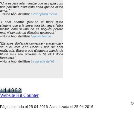
"Una espera interminable que accepta com
una part més d'aquesta cosa que en diuen
amor."
--Núria Añó, del llibre
L'escriptora morta
"I com sembla girar-se el marit quan
s'adona que a la seva vora hi manca l'altra
meitat, com si una no es pogués perdre
mai, ni tan sols un dissabte qualsevol."
--Núria Añó, del llibre
Núvols baixos
"Els anys d'infància comencen a acumular-
se a la vora d'en Daniel i una se sent
realitzada. Encara que d'aquesta banda de
llit on avui seu pròxima al fill, ell li dóna
l'esquena."
--Núria Añó, del llibre
La mirada del fill
Website Hit Counter
©
Pàgina creada el 25-04-2016. Actualitzada el 25-04-2016