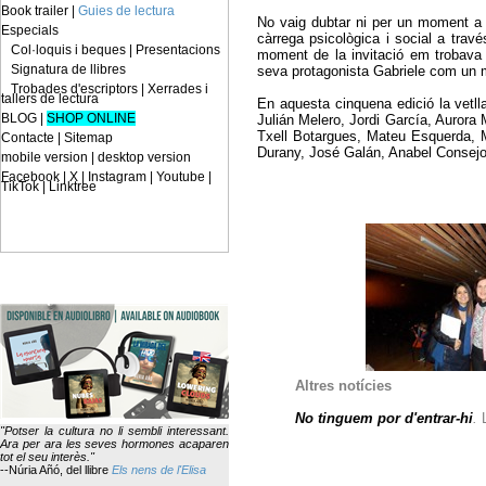
Book trailer
|
Guies de lectura
No vaig dubtar ni per un moment a 
Especials
càrrega psicològica i social a tra
Col·loquis i beques
|
Presentacions
moment de la invitació em trobava 
Signatura de llibres
seva protagonista Gabriele com un mod
Trobades d'escriptors
|
Xerrades i
tallers de lectura
En aquesta cinquena edició la vetl
BLOG
|
SHOP ONLINE
Julián Melero, Jordi García, Auro
Txell Botargues, Mateu Esquerda, M
Contacte
|
Sitemap
Durany, José Galán, Anabel Consejo,
mobile version
|
desktop version
Facebook | X | Instagram | Youtube |
TikTok | Linktree
Altres notícies
No tinguem por d'entrar-hi
.
L
"Potser la cultura no li sembli interessant.
Ara per ara les seves hormones acaparen
tot el seu interès."
--Núria Añó,
del llibre
Els nens de l'Elisa