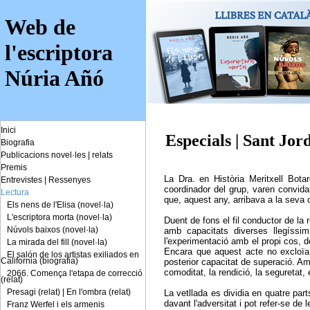
Web de
l'escriptora
Núria Añó
Inici
Especials | Sant Jor
Biografia
Publicacions novel·les
|
relats
Premis
La Dra. en Història Meritxell Bot
Entrevistes
|
Ressenyes
coordinador del grup, varen convida
Lectura
que, aquest any, arribava a la seva 
Els nens de l'Elisa (novel·la)
L'escriptora morta (novel·la)
Duent de fons el fil conductor de la r
Núvols baixos (novel·la)
amb capacitats diverses llegíssi
l'experimentació amb el propi cos, d
La mirada del fill (novel·la)
Encara que aquest acte no excloïa a
El salón de los artistas exiliados en
California (biografia)
posterior capacitat de superació. Amb
comoditat, la rendició, la seguretat, e
2066. Comença l'etapa de correcció
(relat)
Presagi (relat)
|
En l'ombra (relat)
La vetllada es dividia en quatre par
davant l'adversitat i pot refer-se de
Franz Werfel i els armenis